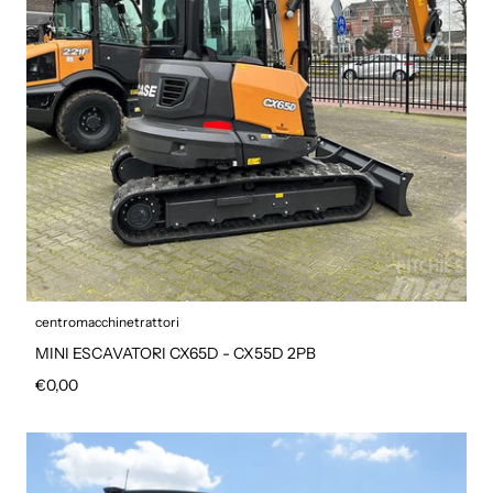
centromacchinetrattori
MINI ESCAVATORI CX65D - CX55D 2PB
Prezzo regolare
€0,00