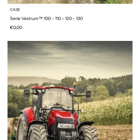
CASE
Serie Vestrum™ 100 - 110 - 120 - 130
Prezzo regolare
€0,00