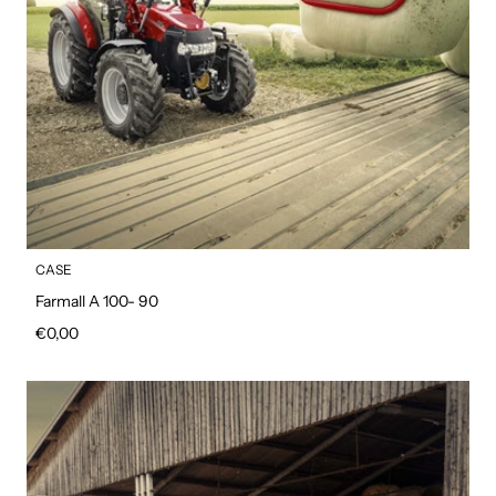
CASE
Farmall A 100- 90
Prezzo regolare
€0,00