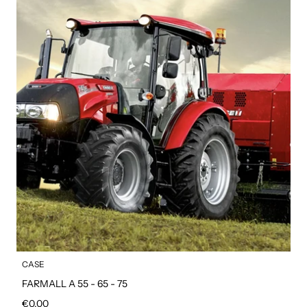
CASE
FARMALL A 55 - 65 - 75
Prezzo regolare
€0,00