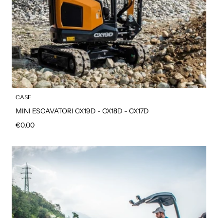
CASE
MINI ESCAVATORI CX19D - CX18D - CX17D
Prezzo regolare
€0,00