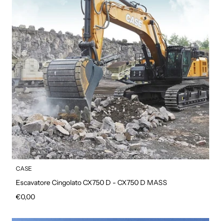
CASE
Escavatore Cingolato CX750 D - CX750 D MASS
Prezzo regolare
€0,00