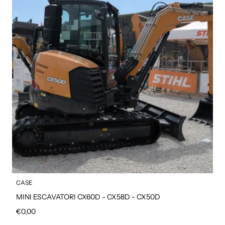
CASE
MINI ESCAVATORI CX60D - CX58D - CX50D
Prezzo regolare
€0,00