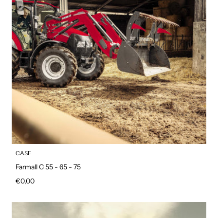
CASE
Farmall C 55 - 65 - 75
Prezzo regolare
€0,00