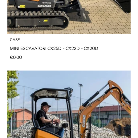
CASE
MINI ESCAVATORI CX25D - CX22D - CX20D
Prezzo regolare
€0,00