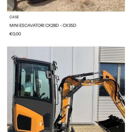
CASE
MINI ESCAVATORI CX28D - CX35D
Prezzo regolare
€0,00