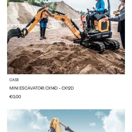
CASE
MINI ESCAVATORI CX14D - CX12D
Prezzo regolare
€0,00