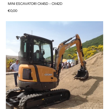
MINI ESCAVATORI CX45D - CX42D
Prezzo regolare
€0,00