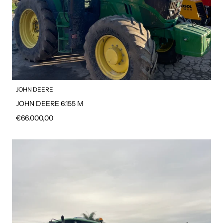
JOHN DEERE
JOHN DEERE 6.155 M
Prezzo regolare
€66.000,00