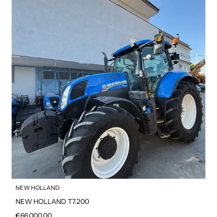
NEW HOLLAND
NEW HOLLAND T7.200
Prezzo regolare
€66.000,00