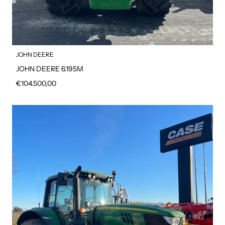
JOHN DEERE
JOHN DEERE 6.195M
Prezzo regolare
€104.500,00