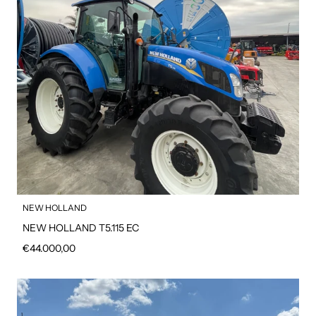
NEW HOLLAND
NEW HOLLAND T5.115 EC
Prezzo regolare
€44.000,00