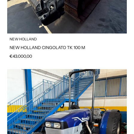
NEW HOLLAND
NEW HOLLAND CINGOLATO TK 100 M
Prezzo regolare
€43.000,00