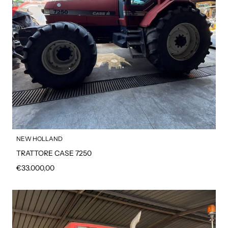
NEW HOLLAND
TRATTORE CASE 7250
Prezzo regolare
€33.000,00