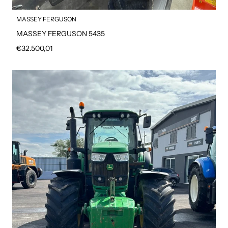
MASSEY FERGUSON
MASSEY FERGUSON 5435
Prezzo regolare
€32.500,01