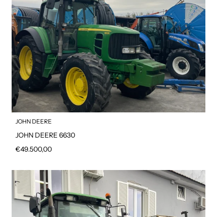
JOHN DEERE
JOHN DEERE 6630
Prezzo regolare
€49.500,00