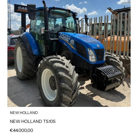
NEW HOLLAND
NEW HOLLAND T5.105
Prezzo regolare
€44.000,00