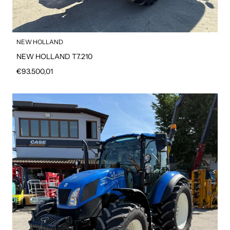
NEW HOLLAND
NEW HOLLAND T7.210
Prezzo regolare
€93.500,01