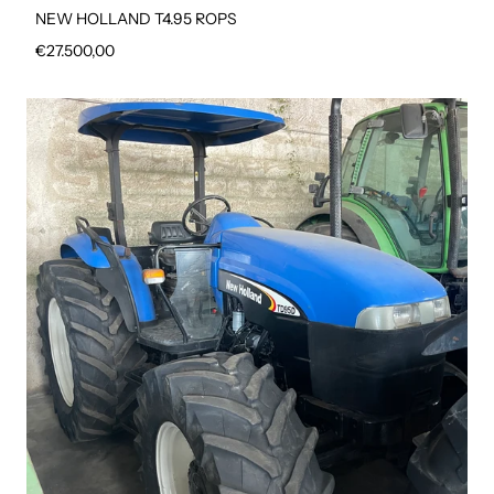
NEW HOLLAND T4.95 ROPS
Prezzo regolare
€27.500,00