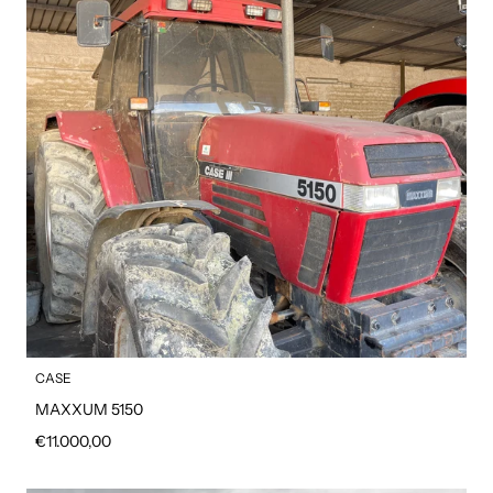
CASE
MAXXUM 5150
Prezzo regolare
€11.000,00