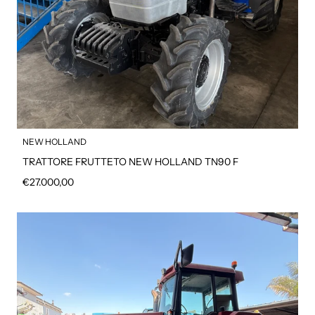
NEW HOLLAND
TRATTORE FRUTTETO NEW HOLLAND TN90 F
Prezzo regolare
€27.000,00