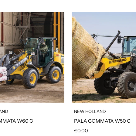
AND
NEW HOLLAND
MMATA W60 C
PALA GOMMATA W50 C
olare
Prezzo regolare
€0,00