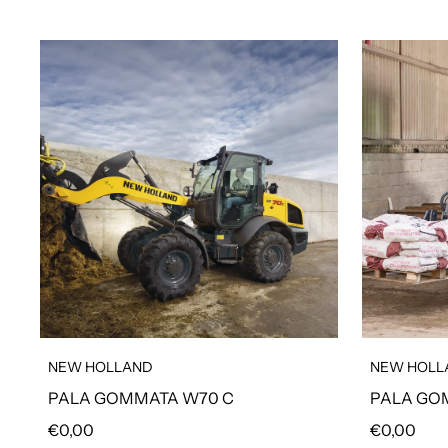
NEW HOLLAND
NEW HOLL
PALA GOMMATA W70 C
PALA GO
Prezzo regolare
Prezzo reg
€0,00
€0,00