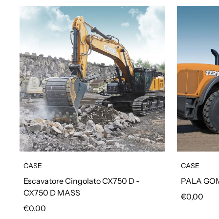
CASE
CASE
Escavatore Cingolato CX750 D -
PALA GOM
CX750 D MASS
Prezzo reg
€0,00
Prezzo regolare
€0,00