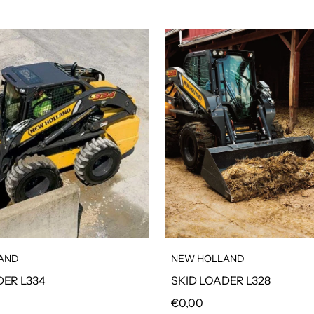
AND
NEW HOLLAND
DER L334
SKID LOADER L328
olare
Prezzo regolare
€0,00