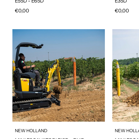
E55D - E65D
E35D
Prezzo regolare
Prezzo reg
€0,00
€0,00
NEW HOLLAND
NEW HOLL