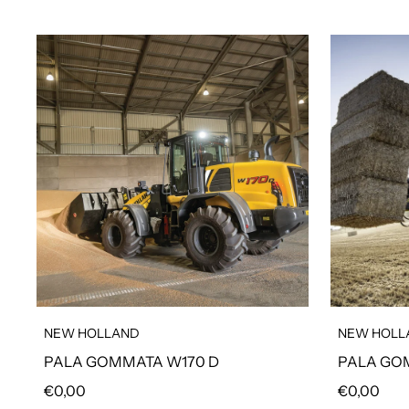
NEW HOLLAND
NEW HOLL
PALA GOMMATA W170 D
PALA GO
Prezzo regolare
Prezzo reg
€0,00
€0,00