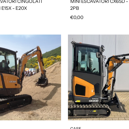
AVATORI CINGOLATI
MINI ESCAVATORI CX65D -
 E15X - E20X
2PB
olare
Prezzo regolare
€0,00
CASE