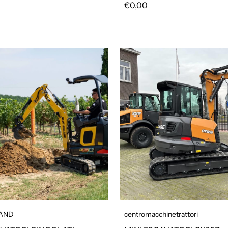
Prezzo regolare
€0,00
olare
AND
centromacchinetrattori