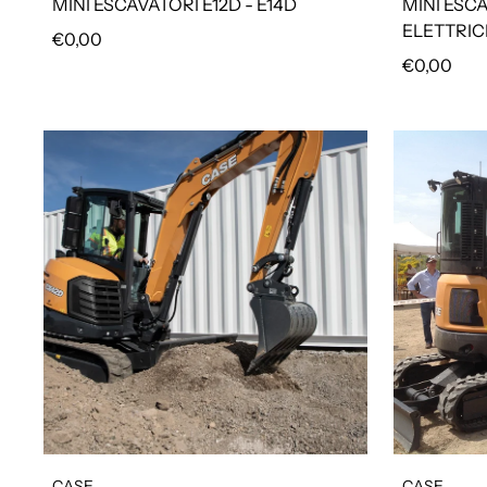
MINI ESCAVATORI E12D - E14D
MINI ESC
ELETTRICI
Prezzo regolare
€0,00
Prezzo reg
€0,00
CASE
CASE