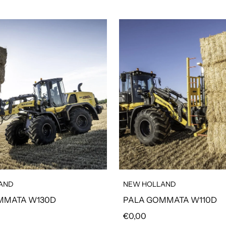
AND
NEW HOLLAND
MMATA W130D
PALA GOMMATA W110D
olare
Prezzo regolare
€0,00