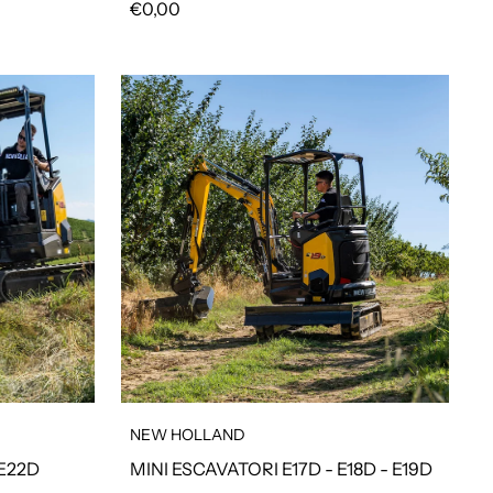
Prezzo regolare
€0,00
NEW HOLLAND
 E22D
MINI ESCAVATORI E17D - E18D - E19D