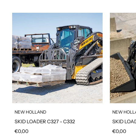
NEW HOLLAND
NEW HOLL
SKID LOADER C327 - C332
SKID LOA
Prezzo regolare
Prezzo reg
€0,00
€0,00