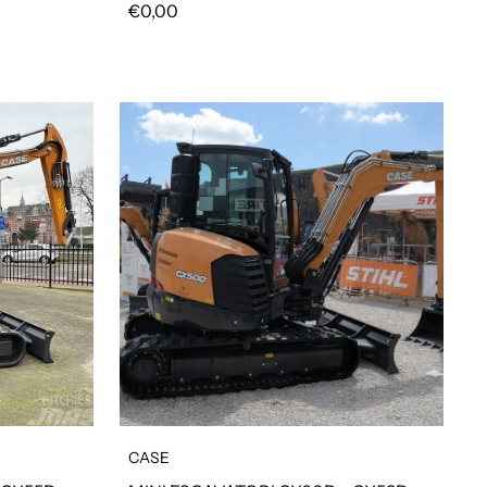
Prezzo regolare
€0,00
CASE