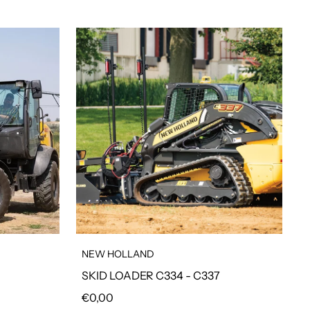
NEW HOLLAND
SKID LOADER C334 - C337
Prezzo regolare
€0,00