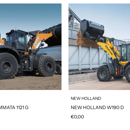
NEW HOLLAND
MATA 1121 G
NEW HOLLAND W190 D
olare
Prezzo regolare
€0,00