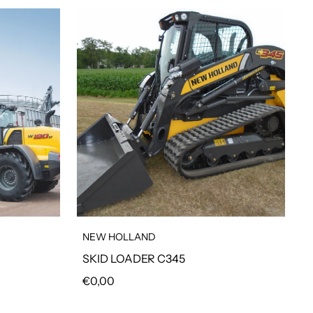
NEW HOLLAND
SKID LOADER C345
Prezzo regolare
€0,00