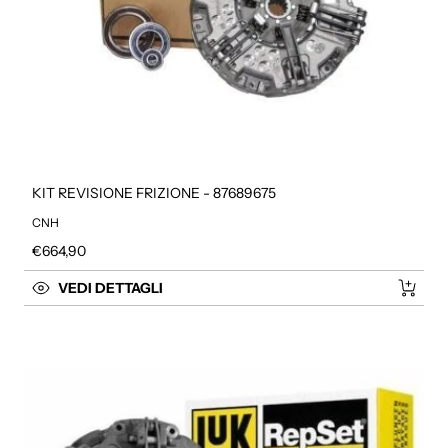
KIT REVISIONE FRIZIONE - 87689675
CNH
Prezzo regolare
€664,90
VEDI DETTAGLI