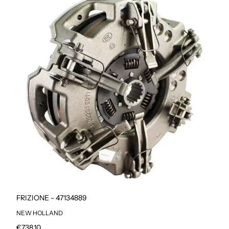
FRIZIONE - 47134889
NEW HOLLAND
Prezzo regolare
€738,10