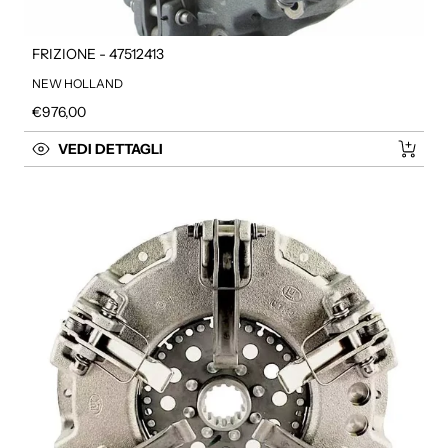
FRIZIONE - 47512413
NEW HOLLAND
Prezzo regolare
€976,00
VEDI DETTAGLI