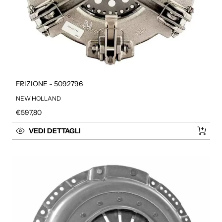
FRIZIONE - 5092796
NEW HOLLAND
Prezzo regolare
€597,80
VEDI DETTAGLI