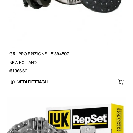
GRUPPO FRIZIONE - 51594597
NEW HOLLAND
Prezzo regolare
€1.866,60
VEDI DETTAGLI