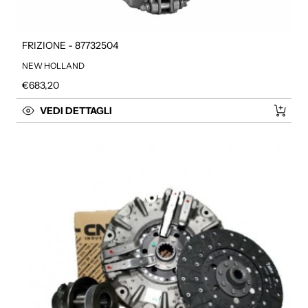
FRIZIONE - 87732504
NEW HOLLAND
Prezzo regolare
€683,20
VEDI DETTAGLI