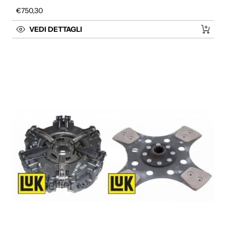
Prezzo regolare
€750,30
VEDI DETTAGLI