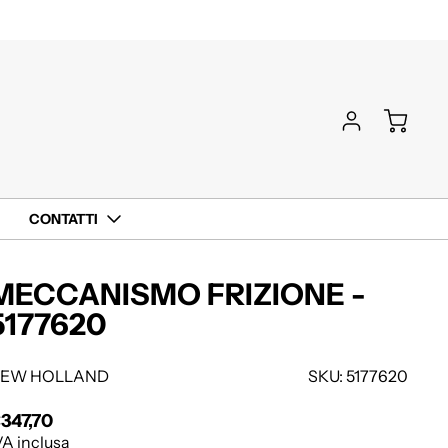
CONTATTI
MECCANISMO FRIZIONE -
5177620
EW HOLLAND
SKU: 5177620
347,70
rezzo regolare
VA inclusa