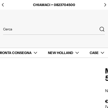
CHIAMACI > 0823704500
PRONTA CONSEGNA
NEW HOLLAND
CASE
N
€
P
I