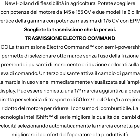
New Holland di flessibilità in agricoltura. Potete scegliere
, con potenze del motore da 145 e 155 CV e due modelli a 6 cilind
vertice della gamma con potenza massima di 175 CV con EPM
Scegliete la trasmissione che fa per voi.
TRASMISSIONE ELECTRO COMMAND
CC La trasmissione Electro Command™ con semi-powershi
permette di selezionare otto marce senza l’uso della frizione
premendo i pulsanti di incremento e riduzione collocati sulla
leva di comando. Un terzo pulsante attiva il cambio di gamma
La marcia in uso viene immediatamente visualizzata sull’ampi
display. Può essere richiesta una 17ª marcia aggiuntiva a pres
diretta per velocità di trasporto di 50 km/h o 40 km/h a regim
ridotto del motore per ridurre il consumo di combustibile. La
tecnologia IntelliShift™ di serie migliora la qualità dei cambi d
velocità selezionando automaticamente la marcia corretta pe
migliorare il comfort dell’operatore e la produttività