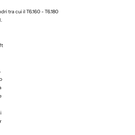
ri tra cui il T6.160 - T6.180
.
ft
.
o
a
e
i
r