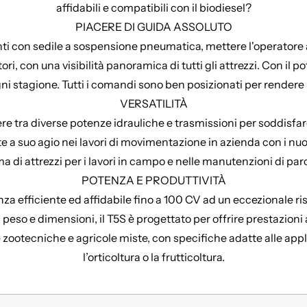
affidabili e compatibili con il biodiesel?
PIACERE DI GUIDA ASSOLUTO
 con sedile a sospensione pneumatica, mettere l'operatore a pr
ori, con una visibilità panoramica di tutti gli attrezzi. Con i
ni stagione. Tutti i comandi sono ben posizionati per rendere 
VERSATILITÀ
e tra diverse potenze idrauliche e trasmissioni per soddisfare 
e a suo agio nei lavori di movimentazione in azienda con i nu
 di attrezzi per i lavori in campo e nelle manutenzioni di parc
POTENZA E PRODUTTIVITÀ
nza efficiente ed affidabile fino a 100 CV ad un eccezionale r
eso e dimensioni, il T5S è progettato per offrire prestazioni af
e zootecniche e agricole miste, con specifiche adatte alle ap
l’orticoltura o la frutticoltura.