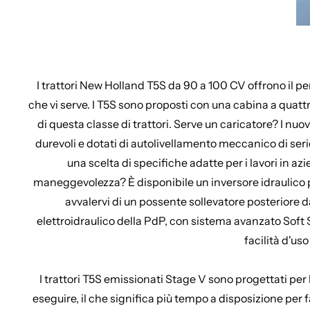
I trattori New Holland T5S da 90 a 100 CV offrono il pe
che vi serve. I T5S sono proposti con una cabina a quatt
di questa classe di trattori. Serve un caricatore? I nuo
durevoli e dotati di autolivellamento meccanico di ser
una scelta di specifiche adatte per i lavori in az
maneggevolezza? È disponibile un inversore idraulico pe
avvalervi di un possente sollevatore posteriore d
elettroidraulico della PdP, con sistema avanzato Soft 
facilità d'us
I trattori T5S emissionati Stage V sono progettati per 
eseguire, il che significa più tempo a disposizione per 