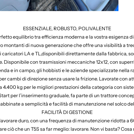
ESSENZIALE, ROBUSTO, POLIVALENTE
rfetto equilibrio tra efficienza moderna e la vostra esigenza 
ro montanti di nuova generazione che offre una visibilità a tr
vi caricatori LA e TL,disponibili direttamente dalla fabbrica, 
ie. Disponibile con trasmissioni meccaniche 12x12, con superrid
ienda e in campo, gli hobbisti e le aziende specializzate nella r
r cambi di direzione senza usare la frizione. Lavorate con at
a 4.400 kg per le migliori prestazioni della categoria con siste
Start per l’inserimento graduale, fa parte di un trattore conce
o abbinate a semplicità e facilità di manutenzione nel solco del
FACILITÀ DI GESTIONE
lavorare duro, con una frequenza di manutenzione ridotta a 600 or
fare ciò che un T5S sa far meglio: lavorare. Non vi basta? Cosa