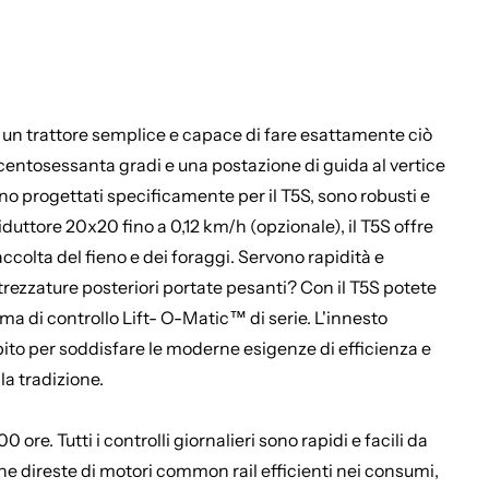
di un trattore semplice e capace di fare esattamente ciò
ecentosessanta gradi e una postazione di guida al vertice
sono progettati specificamente per il T5S, sono robusti e
uttore 20x20 fino a 0,12 km/h (opzionale), il T5S offre
accolta del fieno e dei foraggi. Servono rapidità e
trezzature posteriori portate pesanti? Con il T5S potete
ma di controllo Lift- O-Matic™ di serie. L'innesto
pito per soddisfare le moderne esigenze di efficienza e
la tradizione.
e. Tutti i controlli giornalieri sono rapidi e facili da
 ne direste di motori common rail efficienti nei consumi,