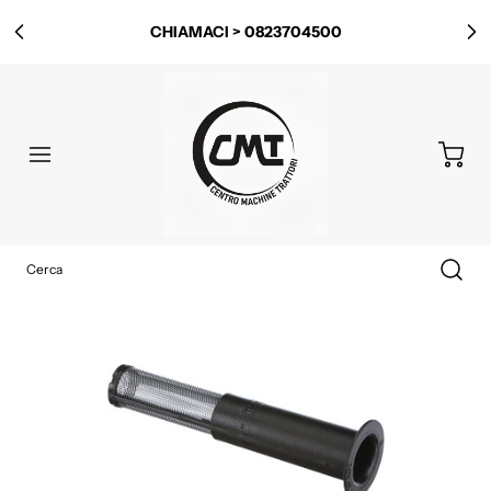
LOCALITÀ ISCA ROTONDA, 13, 84025 PONTE BARIZZO
CHIAMACI > 0823704500
SA