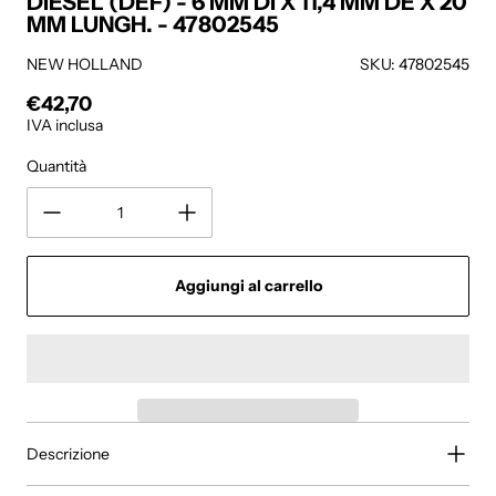
DIESEL (DEF) - 6 MM DI X 11,4 MM DE X 20
MM LUNGH. - 47802545
NEW HOLLAND
SKU: 47802545
€42,70
Prezzo regolare
IVA inclusa
Quantità
Aggiungi al carrello
Descrizione