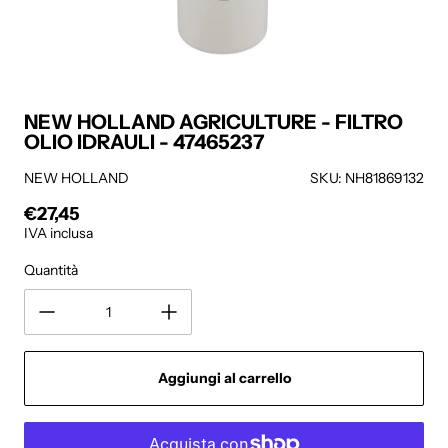
NEW HOLLAND AGRICULTURE - FILTRO
OLIO IDRAULI - 47465237
NEW HOLLAND
SKU: NH81869132
€27,45
Prezzo regolare
IVA inclusa
Quantità
Aggiungi al carrello