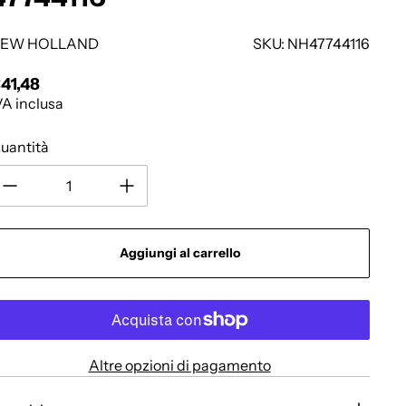
EW HOLLAND
SKU: NH47744116
41,48
rezzo regolare
VA inclusa
uantità
Aggiungi al carrello
Altre opzioni di pagamento