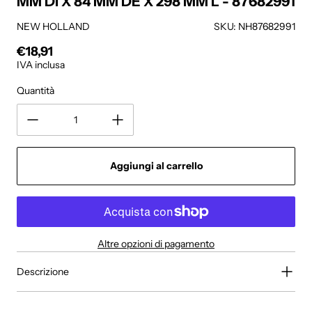
MM DI X 84 MM DE X 298 MM L - 87682991
NEW HOLLAND
SKU: NH87682991
€18,91
Prezzo regolare
IVA inclusa
Quantità
Aggiungi al carrello
Altre opzioni di pagamento
Descrizione