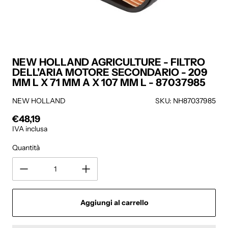
NEW HOLLAND AGRICULTURE - FILTRO
DELL'ARIA MOTORE SECONDARIO - 209
MM L X 71 MM A X 107 MM L - 87037985
NEW HOLLAND
SKU: NH87037985
€48,19
Prezzo regolare
IVA inclusa
Quantità
Aggiungi al carrello