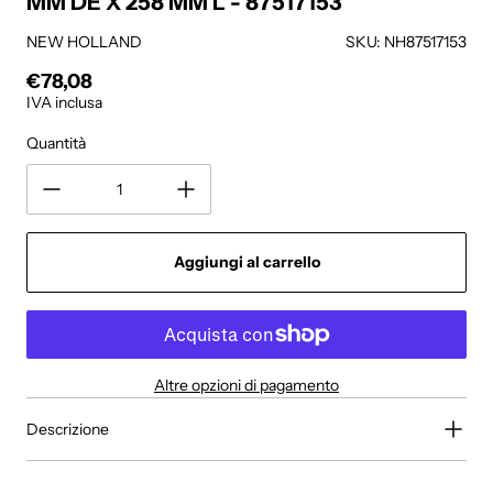
MM DE X 258 MM L - 87517153
NEW HOLLAND
SKU: NH87517153
€78,08
Prezzo regolare
IVA inclusa
Quantità
Aggiungi al carrello
Altre opzioni di pagamento
Descrizione