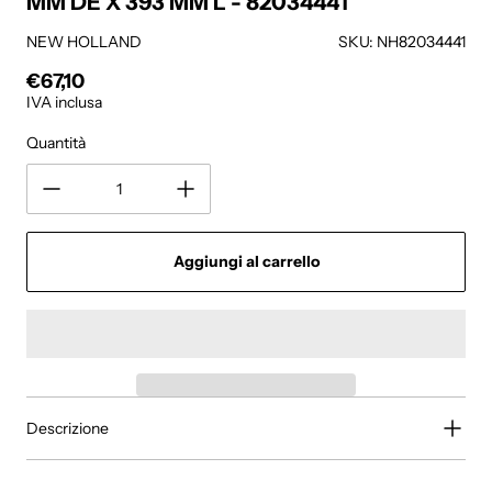
MM DE X 393 MM L - 82034441
NEW HOLLAND
SKU: NH82034441
€67,10
Prezzo regolare
IVA inclusa
Quantità
Aggiungi al carrello
Descrizione