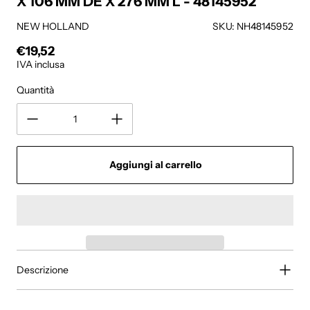
X 106 MM DE X 276 MM L - 48145952
NEW HOLLAND
SKU: NH48145952
€19,52
Prezzo regolare
IVA inclusa
Quantità
Aggiungi al carrello
Descrizione