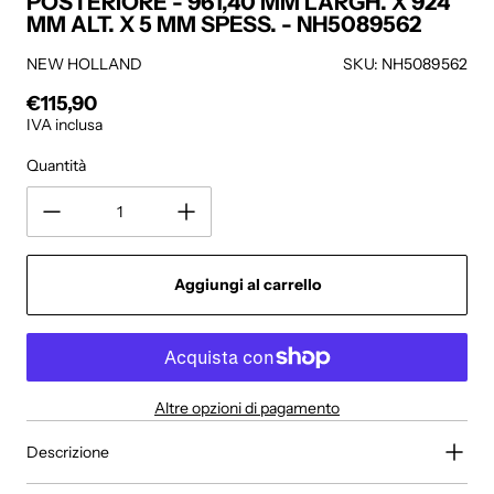
POSTERIORE - 961,40 MM LARGH. X 924
MM ALT. X 5 MM SPESS. - NH5089562
NEW HOLLAND
SKU: NH5089562
€115,90
Prezzo regolare
IVA inclusa
Quantità
Aggiungi al carrello
Altre opzioni di pagamento
Descrizione