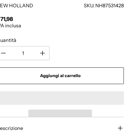
EW HOLLAND
SKU: NH87531428
71,98
rezzo regolare
VA inclusa
uantità
Aggiungi al carrello
escrizione