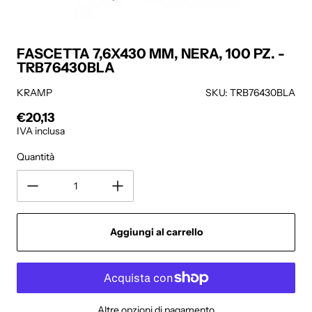
FASCETTA 7,6X430 MM, NERA, 100 PZ. -
TRB76430BLA
KRAMP
SKU: TRB76430BLA
€20,13
Prezzo regolare
IVA inclusa
Quantità
Aggiungi al carrello
Altre opzioni di pagamento