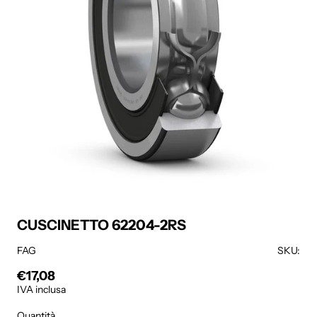
CUSCINETTO 62204-2RS
FAG
SKU:
€17,08
Prezzo regolare
IVA inclusa
Quantità