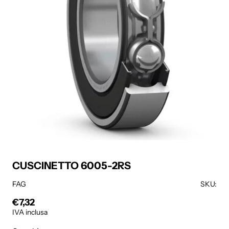
CUSCINETTO 6005-2RS
FAG
SKU:
€7,32
Prezzo regolare
IVA inclusa