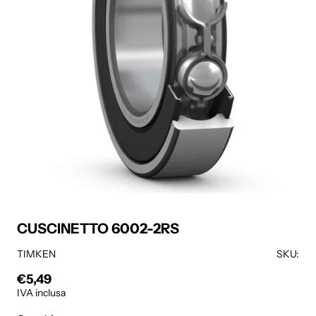
CUSCINETTO 6002-2RS
TIMKEN
SKU:
€5,49
Prezzo regolare
IVA inclusa