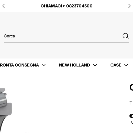
CHIAMACI > 0823704500
PRONTA CONSEGNA
NEW HOLLAND
CASE
T
€
P
I