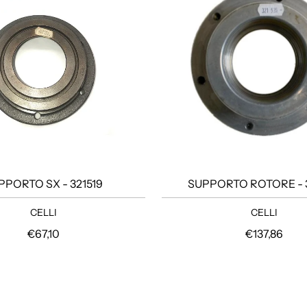
PPORTO SX - 321519
SUPPORTO ROTORE - 
CELLI
CELLI
Prezzo regolare
Prezzo rego
€67,10
€137,86