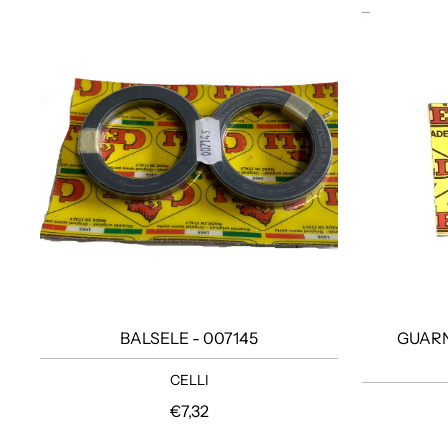
BALSELE - 007145
GUARN
CELLI
Prezzo regolare
€7,32