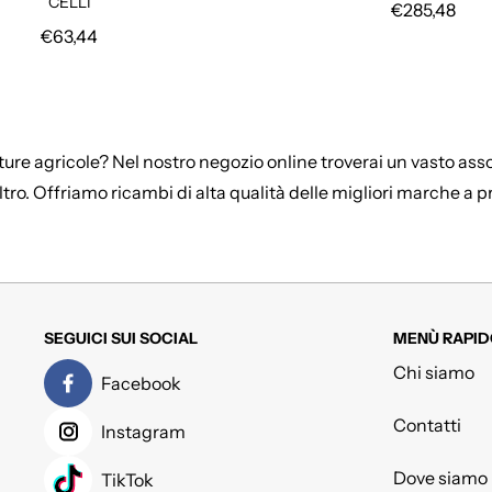
CELLI
Prezzo regol
€285,48
Prezzo regolare
€63,44
ture agricole? Nel nostro negozio online troverai un vasto assort
ltro. Offriamo ricambi di alta qualità delle migliori marche a 
SEGUICI SUI SOCIAL
MENÙ RAPID
Chi siamo
Facebook
Contatti
Instagram
Dove siamo
TikTok