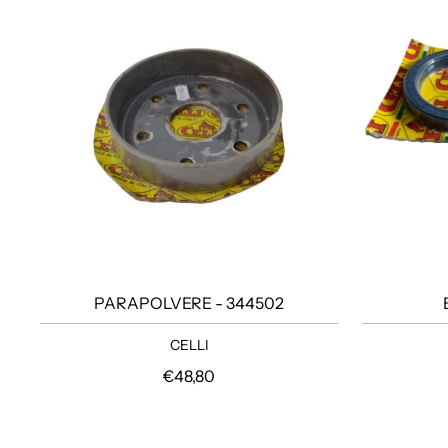
PARAPOLVERE - 344502
CELLI
Prezzo regolare
€48,80