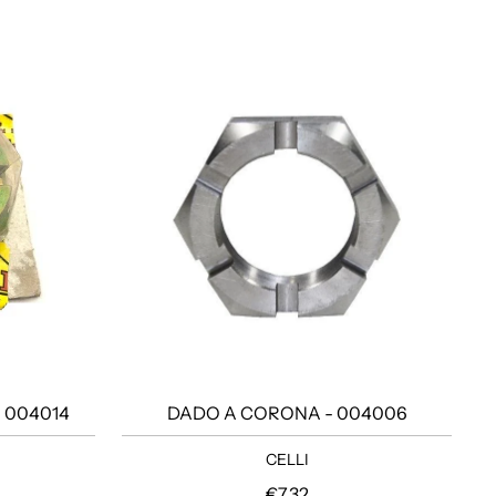
 004014
DADO A CORONA - 004006
CELLI
lare
Prezzo regolare
€7,32