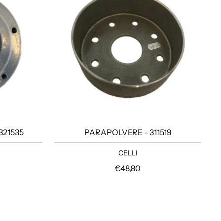
321535
PARAPOLVERE - 311519
CELLI
lare
Prezzo regolare
€48,80