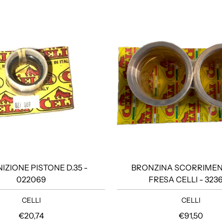
IZIONE PISTONE D.35 -
BRONZINA SCORRIMEN
022069
FRESA CELLI - 323
CELLI
CELLI
Prezzo regolare
Prezzo rego
€20,74
€91,50