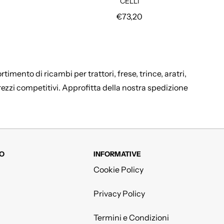
CELLI
are
Prezzo regolare
€73,20
imento di ricambi per trattori, frese, trince, aratri,
prezzi competitivi. Approfitta della nostra spedizione
O
INFORMATIVE
Cookie Policy
Privacy Policy
Termini e Condizioni