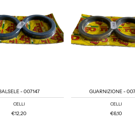
BALSELE - 007147
GUARNIZIONE - 007
CELLI
CELLI
Prezzo regolare
Prezzo reg
€12,20
€6,10