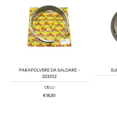
PARAPOLVERE DA SALDARE -
SU
323202
CELLI
Prezzo regolare
€18,30