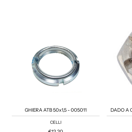
GHIERA ATB 50x1,5 - 005011
DADO A C
CELLI
Prezzo regolare
€12,20