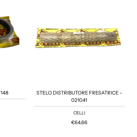
148
STELO DISTRIBUTORE FRESATRICE -
021041
CELLI
olare
Prezzo regolare
€64,66