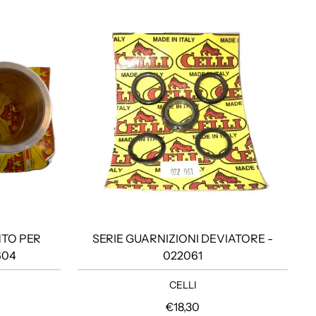
TO PER
SERIE GUARNIZIONI DEVIATORE -
604
022061
CELLI
lare
Prezzo regolare
€18,30