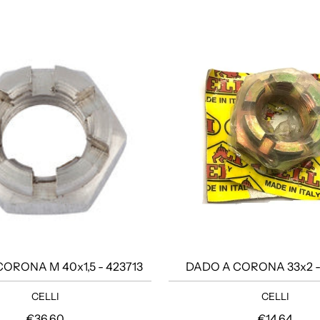
ORONA M 40x1,5 - 423713
DADO A CORONA 33x2 -
CELLI
CELLI
Prezzo regolare
Prezzo rego
€36,60
€14,64